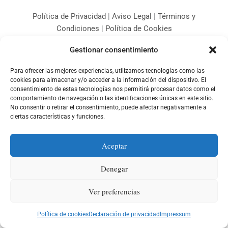
k
a
p
m
Política de Privacidad
|
Aviso Legal
|
Términos y
Condiciones
|
Política de Cookies
© 2026 Fulgencio Romera - Centro de Formación. Todos los
Gestionar consentimiento
derechos reservados.
Para ofrecer las mejores experiencias, utilizamos tecnologías como las
cookies para almacenar y/o acceder a la información del dispositivo. El
cffromera@gmail.com
consentimiento de estas tecnologías nos permitirá procesar datos como el
+34 644 348 684
comportamiento de navegación o las identificaciones únicas en este sitio.
968 400 746
No consentir o retirar el consentimiento, puede afectar negativamente a
ciertas características y funciones.
Aceptar
Denegar
Ver preferencias
Política de cookies
Declaración de privacidad
Impressum