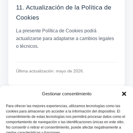
11. Actualización de la Política de
Cookies
La presente Política de Cookies podrá
actualizarse para adaptarse a cambios legales
o técnicos.
Última actualización: mayo de 2026.
Gestionar consentimiento
Para ofrecer las mejores experiencias, utilizamos tecnologías como las
F
I
W
a
n
h
cookies para almacenar y/o acceder a la información del dispositivo. El
c
s
a
consentimiento de estas tecnologías nos permitirá procesar datos como el
e
t
t
b
a
s
comportamiento de navegación o las identificaciones únicas en este sitio.
o
g
a
o
r
p
No consentir o retirar el consentimiento, puede afectar negativamente a
k
a
p
ciertas características y funciones.