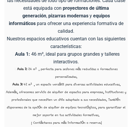
las necesidades de todo tipo de formaciones. Cada clase
está equipada con
proyectores de última
generación
,
pizarras modernas
y
equipos
informáticos
para ofrecer una experiencia formativa de
calidad.
Nuestros e
spacios educativos
cuentan con las siguientes
características:
3
Aula 1:
46 m², ideal para grupos grandes y talleres
interactivos.
2
Aula 2
: 24 m², perfecta para sesiones más reducidas o formaciones
personalizadas.
1
Aula 3:
42 m², un espacio versátil para diversas actividades educativas.
Además, ofrecemos servicio de alquiler de espacios para empresas, instituciones y
profesionales que necesiten un sitio adaptado a sus necesidades. También
disponemos de la opción de alquiler de equipos tecnológicos, para garantizar el
mejor soporte en tus actividades formativas.
¡Contáctanos para más información o reserva!