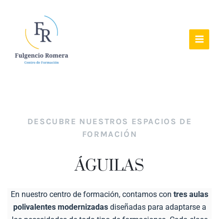
Ir
al
contenido
Águilas - Centro de Formación Fulgencio Romera
DESCUBRE NUESTROS ESPACIOS DE
FORMACIÓN
ÁGUILAS
En nuestro centro de formación, contamos con
tres aulas
polivalentes modernizadas
diseñadas para adaptarse a