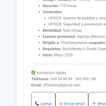
Duración:
110 horas
Contenidos:
UF0929: Gestión de pedidos y stoc
UF0928: Seguridad y prevención de
Modalidad:
Aula virtual
Examen presencial:
Águilas (Murcia)
Dirigido a:
Prioritariamente
ocupados
Requisitos:
Bachillerato o Grado Super
Inicio:
Mayo 2026
Inscripción rápida
Teléfonos:
644 34 86 84 · 968 400 746
Email:
cffromera@gmail.com
Llamar
Enviar email
What