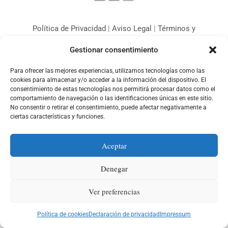
o
g
a
o
r
p
k
a
p
m
Política de Privacidad
|
Aviso Legal
|
Términos y
Condiciones
|
Política de Cookies
Gestionar consentimiento
© 2026 Fulgencio Romera - Centro de Formación. Todos los
Para ofrecer las mejores experiencias, utilizamos tecnologías como las
derechos reservados.
cookies para almacenar y/o acceder a la información del dispositivo. El
consentimiento de estas tecnologías nos permitirá procesar datos como el
cffromera@gmail.com
comportamiento de navegación o las identificaciones únicas en este sitio.
+34 644 348 684
No consentir o retirar el consentimiento, puede afectar negativamente a
968 400 746
ciertas características y funciones.
Aceptar
Denegar
Ver preferencias
Política de cookies
Declaración de privacidad
Impressum