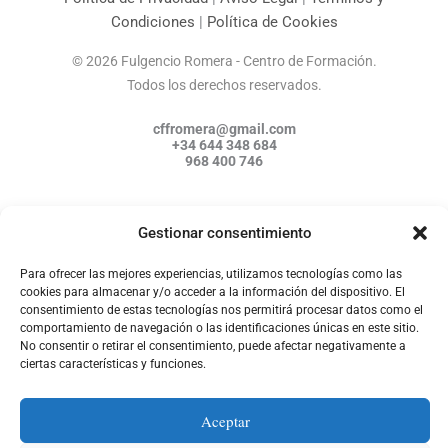
Condiciones
|
Política de Cookies
© 2026 Fulgencio Romera - Centro de Formación.
Todos los derechos reservados.
cffromera@gmail.com
+34 644 348 684
968 400 746
Gestionar consentimiento
F
I
W
a
n
h
Para ofrecer las mejores experiencias, utilizamos tecnologías como las
c
s
a
cookies para almacenar y/o acceder a la información del dispositivo. El
e
t
t
b
a
s
consentimiento de estas tecnologías nos permitirá procesar datos como el
o
g
a
o
r
p
comportamiento de navegación o las identificaciones únicas en este sitio.
k
a
p
No consentir o retirar el consentimiento, puede afectar negativamente a
m
Política de Privacidad
|
Aviso Legal
|
Términos y
ciertas características y funciones.
Condiciones
|
Política de Cookies
Aceptar
© 2026 Fulgencio Romera - Centro de Formación. Todos los