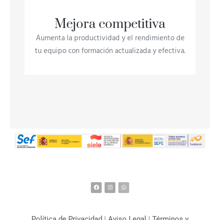
Mejora competitiva
Aumenta la productividad y el rendimiento de
tu equipo con formación actualizada y efectiva.
F
I
W
a
n
h
c
s
a
e
t
t
b
a
s
o
g
a
o
r
p
k
a
p
m
Política de Privacidad
|
Aviso Legal
|
Términos y