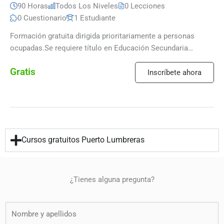
90 Horas
Todos Los Niveles
0 Lecciones
0 Cuestionario
1 Estudiante
Formación gratuita dirigida prioritariamente a personas
ocupadas.Se requiere título en Educación Secundaria
Obligatoria (ESO) o certificado de profesionalidad de nivel […]
Gratis
Inscríbete ahora
Cursos gratuitos Puerto Lumbreras
¿Tienes alguna pregunta?
N
o