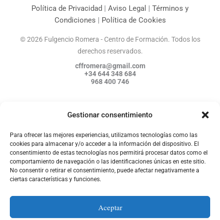
m
Política de Privacidad
|
Aviso Legal
|
Términos y
Condiciones
|
Política de Cookies
© 2026 Fulgencio Romera - Centro de Formación. Todos los
derechos reservados.
cffromera@gmail.com
+34 644 348 684
968 400 746
Gestionar consentimiento
Para ofrecer las mejores experiencias, utilizamos tecnologías como las
F
I
W
a
n
h
cookies para almacenar y/o acceder a la información del dispositivo. El
c
s
a
consentimiento de estas tecnologías nos permitirá procesar datos como el
e
t
t
b
a
s
comportamiento de navegación o las identificaciones únicas en este sitio.
o
g
a
o
r
p
No consentir o retirar el consentimiento, puede afectar negativamente a
k
a
p
ciertas características y funciones.
m
Política de Privacidad
|
Aviso Legal
|
Términos y
Condiciones
|
Política de Cookies
Aceptar
© 2026 Fulgencio Romera - Centro de Formación. Todos los